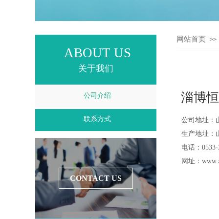
网站首页
>>
​ ABOUT US
关于我们
淄博恒
公司介绍
联系方式
公司地址：山
生产地址：
电话：0533-3
网址：www.zb
CONTACT US